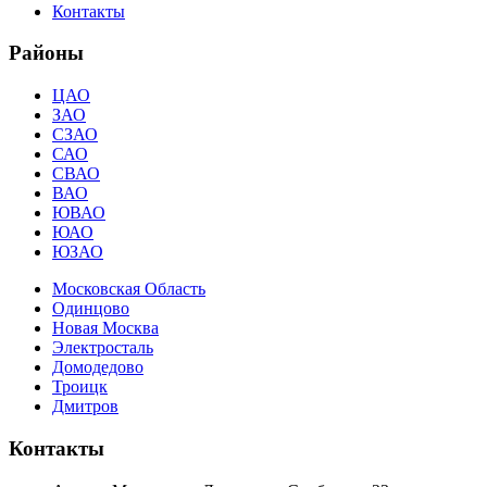
Контакты
Районы
ЦАО
ЗАО
СЗАО
САО
СВАО
ВАО
ЮВАО
ЮАО
ЮЗАО
Московская Область
Одинцово
Новая Москва
Электросталь
Домодедово
Троицк
Дмитров
Контакты