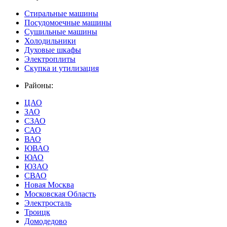
Стиральные машины
Посудомоечные машины
Сушильные машины
Холодильники
Духовые шкафы
Электроплиты
Скупка и утилизация
Районы:
ЦАО
ЗАО
СЗАО
САО
ВАО
ЮВАО
ЮАО
ЮЗАО
СВАО
Новая Москва
Московская Область
Электросталь
Троицк
Домодедово