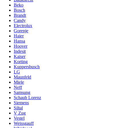
Beko
Bosch
Brandt
Candy
Electrolux
Gorenje
Haier
Hansa
Hoover
Indesit
Kaiser
Korting
Kuppersbusch
LG
Maunfeld
Miele
Neff
Samsung
Schaub Lorenz
Siemens
Siltal
V Zug
Vestel
Weissgauff