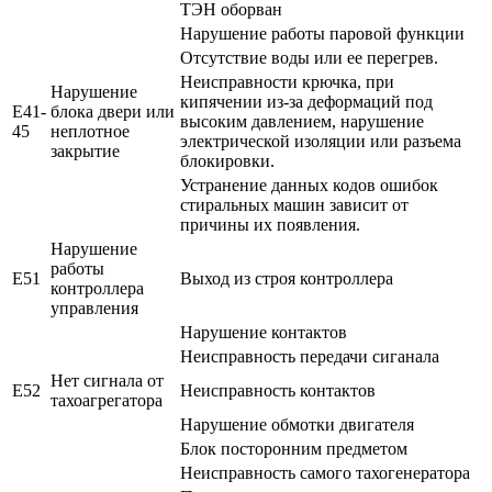
ТЭН оборван
Нарушение работы паровой функции
Отсутствие воды или ее перегрев.
Неисправности крючка, при
Нарушение
кипячении из-за деформаций под
E41-
блока двери или
высоким давлением, нарушение
45
неплотное
электрической изоляции или разъема
закрытие
блокировки.
Устранение данных кодов ошибок
стиральных машин зависит от
причины их появления.
Нарушение
работы
E51
Выход из строя контроллера
контроллера
управления
Нарушение контактов
Неисправность передачи сиганала
Нет сигнала от
E52
Неисправность контактов
тахоагрегатора
Нарушение обмотки двигателя
Блок посторонним предметом
Неисправность самого тахогенератора