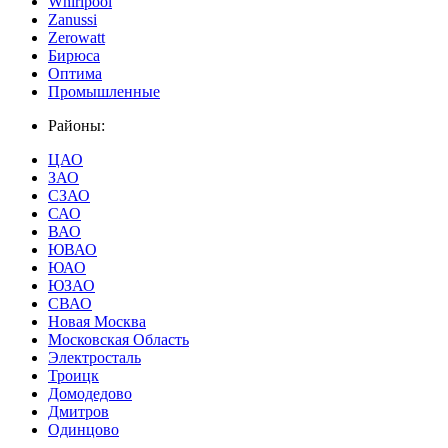
Whirlpool
Zanussi
Zerowatt
Бирюса
Оптима
Промышленные
Районы:
ЦАО
ЗАО
СЗАО
САО
ВАО
ЮВАО
ЮАО
ЮЗАО
СВАО
Новая Москва
Московская Область
Электросталь
Троицк
Домодедово
Дмитров
Одинцово