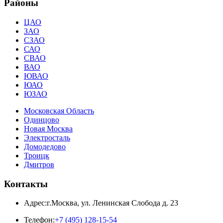
Районы
ЦАО
ЗАО
СЗАО
САО
СВАО
ВАО
ЮВАО
ЮАО
ЮЗАО
Московская Область
Одинцово
Новая Москва
Электросталь
Домодедово
Троицк
Дмитров
Контакты
Адрес:
г.Москва
,
ул. Ленинская Слобода д. 23
Телефон:
+7 (495) 128-15-54