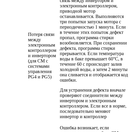
связь между инвертором и
электронным контроллером,
приводной мотор
останавливается. Выполняются
три попытки запуска мотора с
периодичностью 1 минута. Если
в течение этих попыток дефект
Потеря связи
пропал, программа стирки
между
возобновляется. При сохранении
электронным
дефекта, программа стирки
контроллером
прерывается. Если температура
и инвертором
воды в баке превышает 60°С, в
(для СМ с
течение 60 с происходит залив
системами
холодной воды, а затем 2 минуты
управления
она сливается и отображается код
PG4 и PG5)
ошибки.
Для устранения дефекта вначале
проверяют соединители между
инвертором и электронным
контроллером. Если все в норме,
последовательно меняют
инвертор и контроллер
Ошибка возникает, если