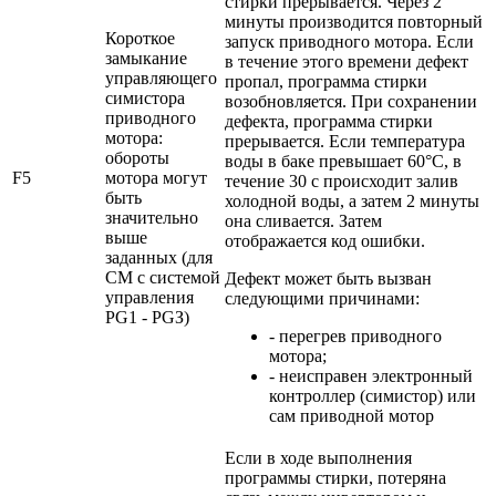
стирки прерывается. Через 2
минуты производится повторный
Короткое
запуск приводного мотора. Если
замыкание
в течение этого времени дефект
управляющего
пропал, программа стирки
симистора
возобновляется. При сохранении
приводного
дефекта, программа стирки
мотора:
прерывается. Если температура
обороты
воды в баке превышает 60°С, в
F5
мотора могут
течение 30 с происходит залив
быть
холодной воды, а затем 2 минуты
значительно
она сливается. Затем
выше
отображается код ошибки.
заданных (для
СМ с системой
Дефект может быть вызван
управления
следующими причинами:
PG1 - PGЗ)
- перегрев приводного
мотора;
- неисправен электронный
контроллер (симистор) или
сам приводной мотор
Если в ходе выполнения
программы стирки, потеряна