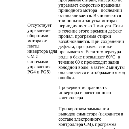
управляет скоростью вращения
приводного мотора - последний
останавливается. Выполняются
три попытки запуска мотора с
Отсутствует
периодичностью 1 минута. Если
управление
в течение этого времени дефект
оборотами
пропал, программа стирки
мотора от
возобновляется. При сохранении
платы
дефекта, программа стирки
инвертора (для
прерывается. Если температура
СМ с
воды в баке превышает 60°С, в
системами
течение 60 с происходит залив
управления
холодной воды, а затем 2 минуты
PG4 и PG5)
она сливается и отображается код
ошибки.
Проверяют исправность
инвертора и электронного
контроллера.
При коротком замыкании
выводов симистора (находится в
составе электронного
контроллера СМ), программа