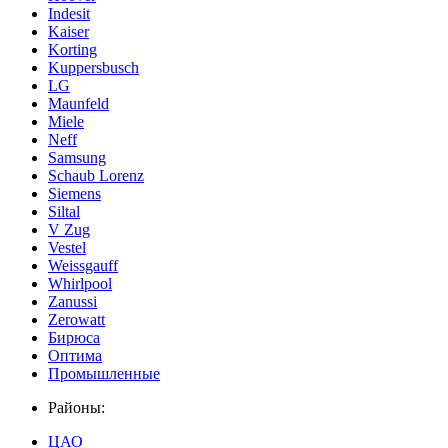
Indesit
Kaiser
Korting
Kuppersbusch
LG
Maunfeld
Miele
Neff
Samsung
Schaub Lorenz
Siemens
Siltal
V Zug
Vestel
Weissgauff
Whirlpool
Zanussi
Zerowatt
Бирюса
Оптима
Промышленные
Районы:
ЦАО