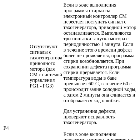
Если в ходе выполнения
программы стирки на
электронный контроллер СМ
перестает поступать сигнал с
тахогенератора, приводной мотор
останавливается. Выполняются
три попытки запуска мотора с
периодичностью 1 минута. Если
Отсутствуют
в течение этого времени дефект
сигналы с
более не проявляется, программа
тахогенератора
стирки возобновляется. При
приводного
сохранении дефекта программа
мотора (для
стирки прерывается. Если
СМ с системой
температура воды в баке
управления
превышает 60°С, в течение 60 с
PG1 - PGЗ)
происходит залив холодной воды,
а затем 2 минуты она сливается и
отображается код ошибки.
Для устранения дефекта,
проверяют исправность
тахогенератора.
F4
Если в ходе выполнения
программы стирки, инвертор не