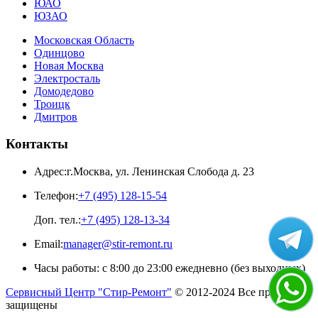
ЮАО
ЮЗАО
Московская Область
Одинцово
Новая Москва
Электросталь
Домодедово
Троицк
Дмитров
Контакты
Адрес:
г.Москва
,
ул. Ленинская Слобода д. 23
Телефон:
+7 (495) 128-15-54
Доп. тел.:
+7 (495) 128-13-34
Email:
manager@stir-remont.ru
Часы работы:
с 8:00 до 23:00 ежедневно (без выходных)
Сервисный Центр "Стир-Ремонт"
© 2012-2024 Все права
защищены