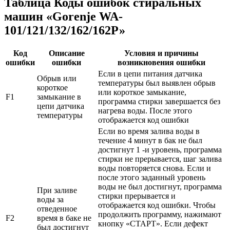
Таблица Коды ошибок стиральных
машин «Gorenje WA-
101/121/132/162/162Р»
Код
Описание
Условия и причины
ошибки
ошибки
возникновения ошибки
Если в цепи питания датчика
Обрыв или
температуры был выявлен обрыв
короткое
или короткое замыкание,
F1
замыкание в
программа стирки завершается без
цепи датчика
нагрева воды. После этого
температуры
отображается код ошибки
Если во время залива воды в
течение 4 минут в бак не был
достигнут 1 -и уровень, программа
стирки не прерывается, шаг залива
воды повторяется снова. Если и
после этого заданный уровень
воды не был достигнут, программа
При заливе
стирки прерывается и
воды за
отображается код ошибки. Чтобы
отведенное
продолжить программу, нажимают
F2
время в баке не
кнопку «СТАРТ». Если дефект
был достигнут