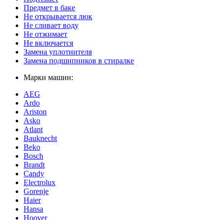
Предмет в баке
Не открывается люк
Не сливает воду
Не отжимает
Не включается
Замена уплотнителя
Замена подшипников в стиралке
Марки машин:
AEG
Ardo
Ariston
Asko
Atlant
Bauknecht
Beko
Bosch
Brandt
Candy
Electrolux
Gorenje
Haier
Hansa
Hoover