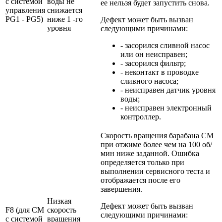
с системой
воды не
ее нельзя будет запустить снова.
управления
снижается
PG1 - PG5)
ниже 1 -го
Дефект может быть вызван
уровня
следующими причинами:
- засорился сливной насос
или он неисправен;
- засорился фильтр;
- неконтакт в проводке
сливного насоса;
- неисправен датчик уровня
воды;
- неисправен электронный
контроллер.
Скорость вращения барабана СМ
при отжиме более чем на 100 об/
мин ниже заданной. Ошибка
определяется только при
выполнении сервисного теста и
отображается после его
завершения.
Низкая
Дефект может быть вызван
F8 (для СМ
скорость
следующими причинами:
с системой
вращения