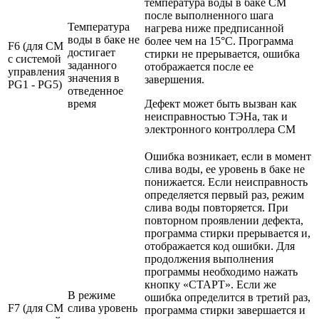
температура воды в баке СМ
после выполненного шага
Температура
нагрева ниже предписанной
воды в баке не
более чем на 15°С. Программа
F6 (для СМ
достигает
стирки не прерывается, ошибка
с системой
заданного
отображается после ее
управления
значения в
завершения.
PG1 - PG5)
отведенное
время
Дефект может быть вызван как
неисправностью ТЭНа, так и
электронного контроллера СМ
Ошибка возникает, если в момент
слива воды, ее уровень в баке не
понижается. Если неисправность
определяется первый раз, режим
слива воды повторяется. При
повторном проявлении дефекта,
программа стирки прерывается и,
отображается код ошибки. Для
продолжения выполнения
программы необходимо нажать
кнопку «СТАРТ». Если же
В режиме
ошибка определится в третий раз,
F7 (для СМ
слива уровень
программа стирки завершается и