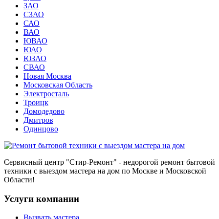
ЗАО
СЗАО
САО
ВАО
ЮВАО
ЮАО
ЮЗАО
СВАО
Новая Москва
Московская Область
Электросталь
Троицк
Домодедово
Дмитров
Одинцово
Сервисный центр
"Стир-Ремонт"
- недорогой ремонт бытовой
техники с выездом мастера на дом по Москве и Московской
Области!
Услуги компании
Вызвать мастера