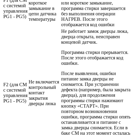
F1 (для СМ
короткое
или короткое замыкание,
с системой
замыкание в
программа стирки завершается
управления
цепи датчика
без выполнения операции
PG1 - PG5)
температуры
НАГРЕВ. После этого
отображается код ошибки
Не работает замок дверцы люка,
дверца открыта, неисправен
концевой датчик.
Программа стирки прерывается.
После этого отображается код
ошибки.
После выявления, ошибки
питание замка дверцы не
Не включается
снимается. При устранении
F2 (для СМ
контрольный
дефекта (например, была закрыта
с системой
контакт
дверца), для продолжения
управления
закрытия
программы стирки нажимают
PG1 - PG5)
дверцы люка
кнопку «СТАРТ». При
повторном возникновении
ошибки, программа стирки опять
останавливается и питание с
замка дверцы снимается. Если в
баке СМ на этот момент осталась