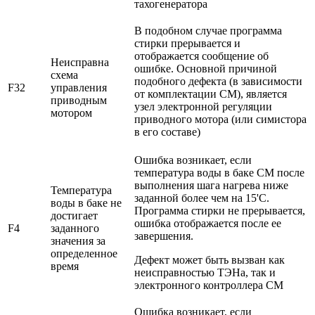
тахогенератора
В подобном случае программа
стирки прерывается и
отображается сообщение об
Неисправна
ошибке. Основной причиной
схема
подобного дефекта (в зависимости
F32
управления
от комплектации СМ), является
приводным
узел электронной регуляции
мотором
приводного мотора (или симистора
в его составе)
Ошибка возникает, если
температура воды в баке СМ после
выполнения шага нагрева ниже
Температура
заданной более чем на 15'С.
воды в баке не
Программа стирки не прерывается,
достигает
ошибка отображается после ее
F4
заданного
завершения.
значения за
определенное
Дефект может быть вызван как
время
неисправностью ТЭНа, так и
электронного контроллера СМ
Ошибка возникает, если