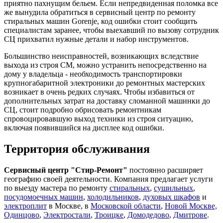
приятно пахнущим бельем. Если непредвиденная поломка все
же вынудила обратиться в сервисный центр по ремонту
стиральных машин Gorenje, код ошибки стоит сообщить
специалистам заранее, чтобы выехавший по вызову сотрудник
СЦ прихватил нужные детали и набор инструментов.
Большинство неисправностей, возникающих вследствие
выхода из строя СМ, можно устранить непосредственно на
дому у владельца - необходимость транспортировки
крупногабаритной электроники до ремонтных мастерских
возникает в очень редких случаях. Чтобы избавиться от
дополнительных затрат на доставку сломанной машинки до
СЦ, стоит подробно обрисовать ремонтникам
спровоцировавшую выход техники из строя ситуацию,
включая появившийся на дисплее код ошибки.
Территория обслуживания
Сервисный центр "Стир-Ремонт"
постоянно расширяет
географию своей деятельности. Компания предлагает услуги
по выезду мастера по ремонту
стиральных
,
сушильных
,
посудомоечных машин
,
холодильников
,
духовых шкафов
и
электроплит
в Москве, в
Московской области
,
Новой Москве,
Одинцово
,
Электростали
,
Троицке
,
Домодедово
,
Дмитрове
.