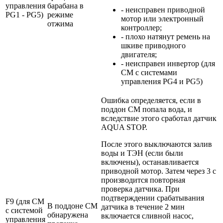
управления
барабана в
- неисправен приводной
PG1 - PG5)
режиме
мотор или электронный
отжима
контроллер;
- плохо натянут ремень на
шкиве приводного
двигателя;
- неисправен инвертор (для
СМ с системами
управления PG4 и PG5)
Ошибка определяется, если в
поддон СМ попала вода, и
вследствие этого сработал датчик
AQUA STOP.
После этого выключаются залив
воды и ТЭН (если были
включены), останавливается
приводной мотор. Затем через 3 с
производится повторная
проверка датчика. При
подтверждении срабатывания
F9 (для СМ
В поддоне СМ
датчика в течение 2 мин
с системой
обнаружена
включается сливной насос,
управления