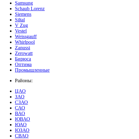
Samsung
Schaub Lorenz
Siemens
Siltal
V Zug
Vestel
Weissgauff
Whirlpool
Zanussi
Zerowatt
Бирюса
Оптима
Промышленные
Районы:
ЦАО
ЗАО
СЗАО
САО
ВАО
ЮВАО
ЮАО
ЮЗАО
СВАО