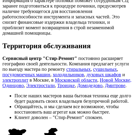
Информация о характере поломки поможет сотрудникам СЦ
заранее подготовиться к процедуре починки, предусмотрев
наличие требующегося для восстановления
работоспособности инструмента и запасных частей. Это
снизит финансовые издержки владельца техники, и
приблизит момент возвращения в строй незаменимой
домашней помощницы.
Территория обслуживания
Сервисный центр "Стир-Ремонт"
постоянно расширяет
географию своей деятельности. Компания предлагает услуги
по выезду мастера по ремонту
стиральных
,
сушильных
,
посудомоечных машин
,
холодильников
,
духовых шкафов
и
электроплит
в Москве, в
Московской области
,
Новой Москве,
Одинцово
,
Электростали
,
Троицке
,
Домодедово
,
Дмитрове
.
После наших мастеров ваша бытовая техника еще долго
будет радовать своих владельцев безупречной работой.
Обращайтесь, и мы сделаем все возможное, чтобы
восстановить ваш агрегат как можно быстрее.
Клиент доволен – "Стир-Ремонт" спокоен.