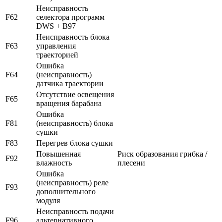
Неисправность
F62
селектора программ
DWS + B97
Неисправность блока
F63
управления
траекторией
Ошибка
F64
(неисправность)
датчика траектории
Отсутствие освещения
F65
вращения барабана
Ошибка
F81
(неисправность) блока
сушки
F83
Перегрев блока сушки
Повышенная
Риск образования грибка /
F92
влажность
плесени
Ошибка
(неисправность) реле
F93
дополнительного
модуля
Неисправность подачи
F96
альтернативного