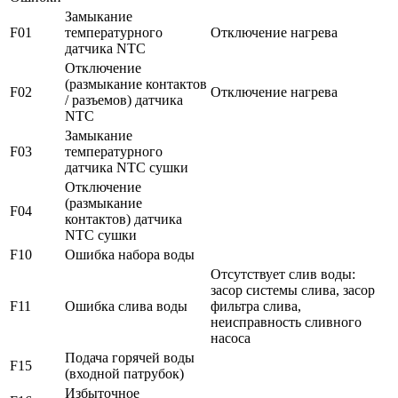
Замыкание
F01
температурного
Отключение нагрева
датчика NTC
Отключение
(размыкание контактов
F02
Отключение нагрева
/ разъемов) датчика
NTC
Замыкание
F03
температурного
датчика NTC сушки
Отключение
(размыкание
F04
контактов) датчика
NTC сушки
F10
Ошибка набора воды
Отсутствует слив воды:
засор системы слива, засор
F11
Ошибка слива воды
фильтра слива,
неисправность сливного
насоса
Подача горячей воды
F15
(входной патрубок)
Избыточное