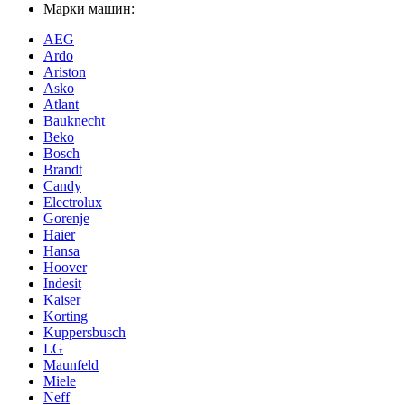
Марки машин:
AEG
Ardo
Ariston
Asko
Atlant
Bauknecht
Beko
Bosch
Brandt
Candy
Electrolux
Gorenje
Haier
Hansa
Hoover
Indesit
Kaiser
Korting
Kuppersbusch
LG
Maunfeld
Miele
Neff