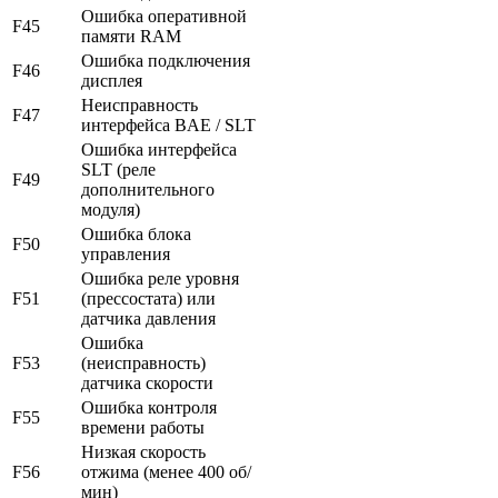
Ошибка оперативной
F45
памяти RAM
Ошибка подключения
F46
дисплея
Неисправность
F47
интерфейса BAE / SLT
Ошибка интерфейса
SLT (реле
F49
дополнительного
модуля)
Ошибка блока
F50
управления
Ошибка реле уровня
F51
(прессостата) или
датчика давления
Ошибка
F53
(неисправность)
датчика скорости
Ошибка контроля
F55
времени работы
Низкая скорость
F56
отжима (менее 400 об/
мин)