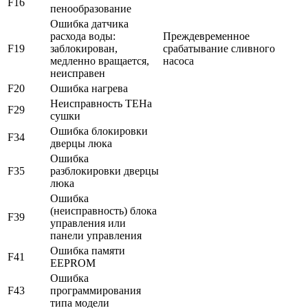
F16
пенообразование
Ошибка датчика
расхода воды:
Преждевременное
F19
заблокирован,
срабатывание сливного
медленно вращается,
насоса
неисправен
F20
Ошибка нагрева
Неисправность ТЕНа
F29
сушки
Ошибка блокировки
F34
дверцы люка
Ошибка
F35
разблокировки дверцы
люка
Ошибка
(неисправность) блока
F39
управления или
панели управления
Ошибка памяти
F41
EEPROM
Ошибка
F43
программирования
типа модели