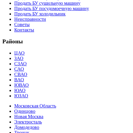
Продать БУ сушильную машину
Продать БУ посудомоечную машину
Продать БУ холодильник
Неисправности
Советы
Контакты
Районы
ЦАО
ЗАО
СЗАО
САО
СВАО
ВАО
ЮВАО
ЮАО
ЮЗАО
Московская Область
Одинцово
Новая Москва
Электросталь
Домодедово
Троицк