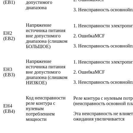
(EB1)
допустимого
диапазона
3. Неисправность основной
Напряжение
1. Неисправности электр
источника питания
EH2
вне допустимого
2. ОшибкаMCF
(EB2)
диапазона (слишком
3. Неисправность основной
БОЛЬШОЕ)
Напряжение
1. Неисправности электр
источника питания
EH3
вне допустимого
2. ОшибкаMCF
(EB3)
диапазона (слишком
3. Неисправность основной
НИЗКОЕ)
Код неисправности
Реле контура с нулевым пот
реле контура с
(неисправность основной пл
EH4
нулевым
(EB4)
Эта неисправность не влияе
потреблением
ожидания увеличивается
мощности