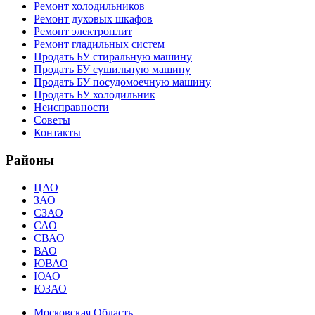
Ремонт холодильников
Ремонт духовых шкафов
Ремонт электроплит
Ремонт гладильных систем
Продать БУ стиральную машину
Продать БУ сушильную машину
Продать БУ посудомоечную машину
Продать БУ холодильник
Неисправности
Советы
Контакты
Районы
ЦАО
ЗАО
СЗАО
САО
СВАО
ВАО
ЮВАО
ЮАО
ЮЗАО
Московская Область