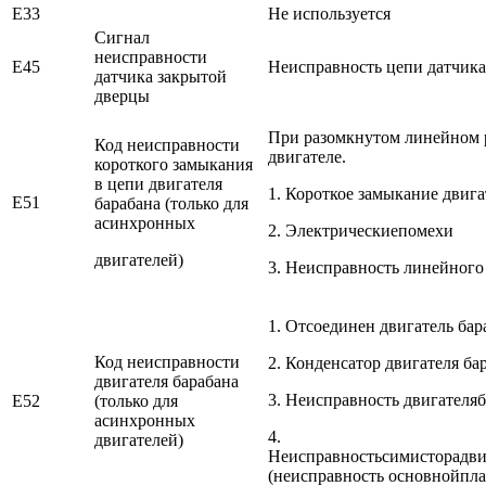
E33
Не используется
Сигнал
неисправности
E45
Неисправность цепи датчика
датчика закрытой
дверцы
При разомкнутом линейном р
Код неисправности
двигателе.
короткого замыкания
в цепи двигателя
1. Короткое замыкание двига
E51
барабана (только для
асинхронных
2. Электрическиепомехи
двигателей)
3. Неисправность линейного
1. Отсоединен двигатель ба
Код неисправности
2. Конденсатор двигателя ба
двигателя барабана
3. Неисправность двигателя
E52
(только для
асинхронных
4.
двигателей)
Неисправностьсимисторадви
(неисправность основнойпла