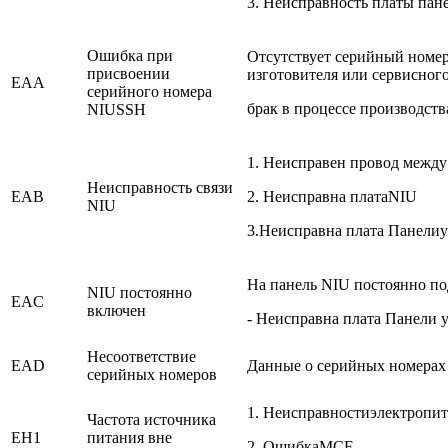
3. Неисправность платы пан
Ошибка при
Отсутствует серийный номер
присвоении
изготовителя или сервисного
EAA
серийного номера
брак в процессе производств
NIUSSH
1. Неисправен провод межд
Неисправность связи
EAB
2. Неисправна платаNIU
NIU
3.Неисправна плата Панели
На панель NIU постоянно по
NIU постоянно
EAC
включен
- Неисправна плата Панели 
Несоответствие
EAD
Данные о серийных номерах
серийных номеров
1. Неисправностиэлектропи
Частота источника
EH1
питания вне
2. ОшибкаMCF