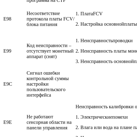
программа на CTF
Несоответствие
1. ПлатаFCV
E98
протокола платы FCV/
2. Настройка основнойплаты
блока питания
1. Неисправностьпроводки
Код неисправности –
E99
отсутствует монетный
2. Неисправность платы мон
аппарат (снят)
3. Неисправность основной
Сигнал ошибки
контрольной суммы
E9C
настройки
пользовательского
интерфейса
Неисправность калибровки о
Не работают
1. Электрическиепомехи
E9E
сенсорная области на
2. Влага или вода на плане 
панели управления