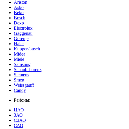
Ariston
Asko
Beko
Bosch
Dexp
Electrolux
Gaggenau
Gorenje
Haier
Kuppersbusch
Midea
Miele
Samsung
Schaub Lorenz
Siemens
Smeg
Weissgauff
Сandy
Районы:
ЦАО
ЗАО
СЗАО
САО