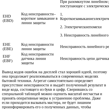
При разомкнутом линейном р
поступающее с электрическо
Код неисправности–
1.
EHD
короткое замыкание в
Короткоезамыканиеэлектрич
(EBD)
линии защиты
2. Электрическиепомехи
3. Неисправность линейного
EHE
Код неисправности
Неисправность линейного ре
(EBE)
линии защиты
Код неисправности
EHF
датчика линии
Неисправность цепи датчика
(EBF)
защиты
Вывод кодов ошибок на дисплей стал хорошей идеей, поэтому
она продолжает реализовываться в современных моделях
бытовой техники. Агрегат самостоятельно определяет
присутствие неисправности и выдаёт полученный результат в
виде кода, состоящего из букв и цифр. Сверившись со
специальной таблицей можно оценить масштаб несчастья и
принять оперативные меры к устранению проблемы. Даже
если приходится вызывать мастера, не будет лишним
проинформировать его о полученных данных, чтобы