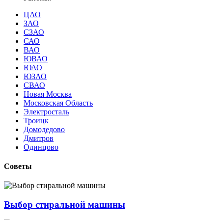
ЦАО
ЗАО
СЗАО
САО
ВАО
ЮВАО
ЮАО
ЮЗАО
СВАО
Новая Москва
Московская Область
Электросталь
Троицк
Домодедово
Дмитров
Одинцово
Советы
Выбор стиральной машины