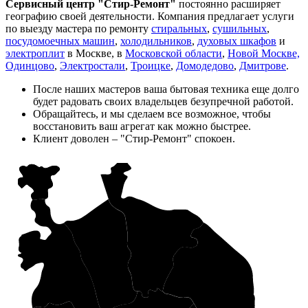
Сервисный центр "Стир-Ремонт"
постоянно расширяет
географию своей деятельности. Компания предлагает услуги
по выезду мастера по ремонту
стиральных
,
сушильных
,
посудомоечных машин
,
холодильников
,
духовых шкафов
и
электроплит
в Москве, в
Московской области
,
Новой Москве,
Одинцово
,
Электростали
,
Троицке
,
Домодедово
,
Дмитрове
.
После наших мастеров ваша бытовая техника еще долго
будет радовать своих владельцев безупречной работой.
Обращайтесь, и мы сделаем все возможное, чтобы
восстановить ваш агрегат как можно быстрее.
Клиент доволен – "Стир-Ремонт" спокоен.