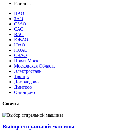
Районы:
ЦАО
ЗАО
СЗАО
САО
ВАО
ЮВАО
ЮАО
ЮЗАО
СВАО
Новая Москва
Московская Область
Электросталь
Троицк
Домодедово
Дмитров
Одинцово
Советы
Выбор стиральной машины