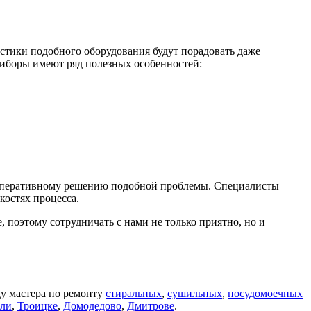
истики подобного оборудования будут порадовать даже
риборы имеют ряд полезных особенностей:
ть оперативному решению подобной проблемы. Специалисты
костях процесса.
, поэтому сотрудничать с нами не только приятно, но и
ду мастера по ремонту
стиральных
,
сушильных
,
посудомоечных
али
,
Троицке
,
Домодедово
,
Дмитрове
.