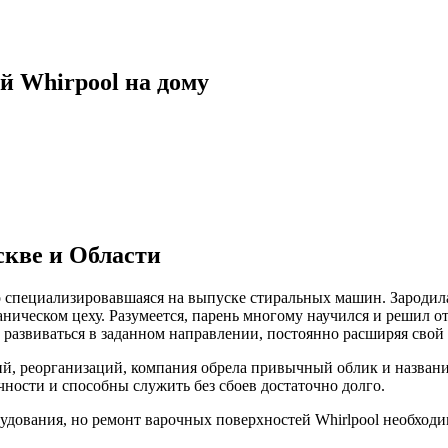
й Whirpool на дому
скве и Области
 специализировавшаяся на выпуске стиральных машин. Зародила
ханическом цеху. Разумеется, парень многому научился и решил 
 развиваться в заданном направлении, постоянно расширяя свой 
й, реорганизаций, компания обрела привычный облик и названи
ности и способны служить без сбоев достаточно долго.
орудования, но ремонт варочных поверхностей Whirlpool необхо