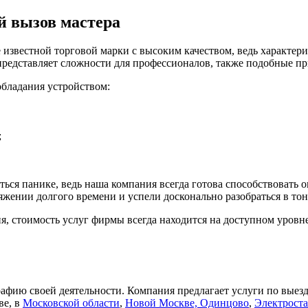
й вызов мастера
 известной торговой марки с высоким качеством, ведь характер
представляет сложности для профессионалов, также подобные п
обладания устройством:
;
аться панике, ведь наша компания всегда готова способствова
яжении долгого времени и успели досконально разобраться в тон
я, стоимость услуг фирмы всегда находится на доступном уровне
афию своей деятельности. Компания предлагает услуги по выез
ве, в
Московской области
,
Новой Москве,
Одинцово
,
Электрост