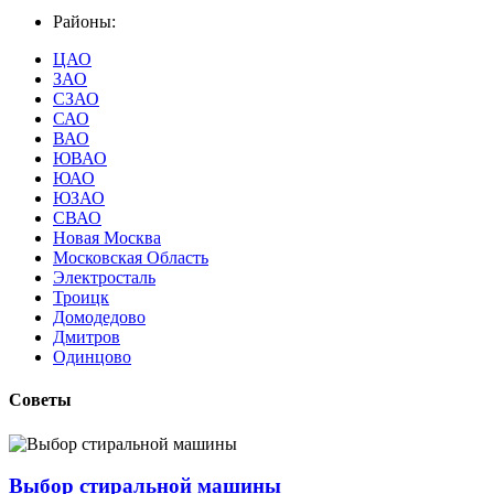
Районы:
ЦАО
ЗАО
СЗАО
САО
ВАО
ЮВАО
ЮАО
ЮЗАО
СВАО
Новая Москва
Московская Область
Электросталь
Троицк
Домодедово
Дмитров
Одинцово
Советы
Выбор стиральной машины