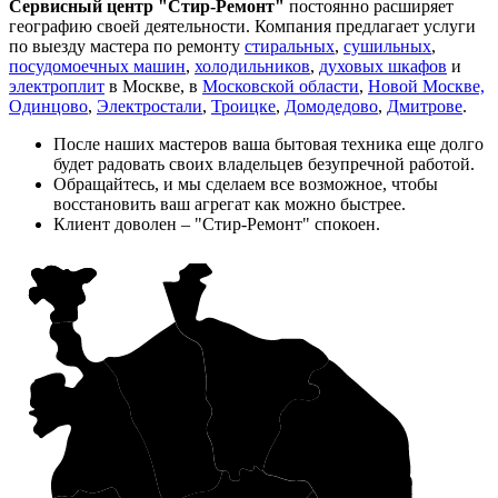
Сервисный центр "Стир-Ремонт"
постоянно расширяет
географию своей деятельности. Компания предлагает услуги
по выезду мастера по ремонту
стиральных
,
сушильных
,
посудомоечных машин
,
холодильников
,
духовых шкафов
и
электроплит
в Москве, в
Московской области
,
Новой Москве,
Одинцово
,
Электростали
,
Троицке
,
Домодедово
,
Дмитрове
.
После наших мастеров ваша бытовая техника еще долго
будет радовать своих владельцев безупречной работой.
Обращайтесь, и мы сделаем все возможное, чтобы
восстановить ваш агрегат как можно быстрее.
Клиент доволен – "Стир-Ремонт" спокоен.