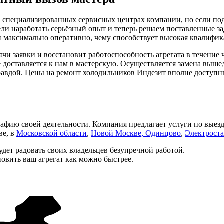
в специализированных сервисных центрах компании, но если под
ели наработать серьёзный опыт и теперь решаем поставленные з
и максимально оперативно, чему способствует высокая квалифик
чи заявки и восстановит работоспособность агрегата в течение 
е доставляется к нам в мастерскую. Осуществляется замена выш
правдой. Цены на ремонт холодильников Индезит вполне доступн
афию своей деятельности. Компания предлагает услуги по выез
ве, в
Московской области
,
Новой Москве,
Одинцово
,
Электрост
дет радовать своих владельцев безупречной работой.
новить ваш агрегат как можно быстрее.