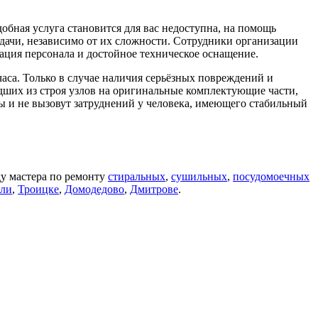
обная услуга становится для вас недоступна, на помощь
адачи, независимо от их сложности. Сотрудники организации
ация персонала и достойное техническое оснащение.
часа. Только в случае наличия серьёзных повреждений и
едших из строя узлов на оригинальные комплектующие части,
ы и не вызовут затруднений у человека, имеющего стабильный
ду мастера по ремонту
стиральных
,
сушильных
,
посудомоечных
али
,
Троицке
,
Домодедово
,
Дмитрове
.