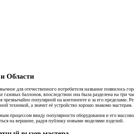
)
 и Области
вычное для отечественного потребителя название появилось гор
е газовых баллонов, впоследствии она была разделена на три ча
ся чрезвычайно популярной на континенте и за его пределами. Р
ой техникой, а значит её устройство хорошо знакомо мастерам.
жным процессом ввиду популярности оборудования и его массов
аться на вершине, радуя публику новыми моделями изделий.
атный вызов мастера