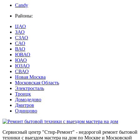
Candy
Районы:
ЦАО
ЗАО
СЗАО
САО
ВАО
ЮВАО
ЮАО
ЮЗАО
СВАО
Новая Москва
Московская Область
Электросталь
Троицк
Домодедово
Дмитров
Одинцово
Сервисный центр
"Стир-Ремонт"
- недорогой ремонт бытовой
техники с выездом мастера на дом по Москве и Московской