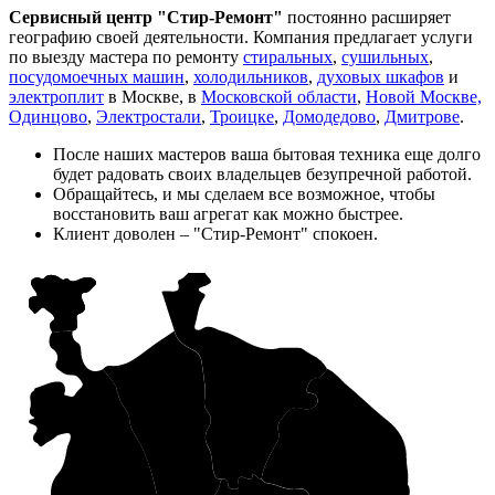
Сервисный центр "Стир-Ремонт"
постоянно расширяет
географию своей деятельности. Компания предлагает услуги
по выезду мастера по ремонту
стиральных
,
сушильных
,
посудомоечных машин
,
холодильников
,
духовых шкафов
и
электроплит
в Москве, в
Московской области
,
Новой Москве,
Одинцово
,
Электростали
,
Троицке
,
Домодедово
,
Дмитрове
.
После наших мастеров ваша бытовая техника еще долго
будет радовать своих владельцев безупречной работой.
Обращайтесь, и мы сделаем все возможное, чтобы
восстановить ваш агрегат как можно быстрее.
Клиент доволен – "Стир-Ремонт" спокоен.