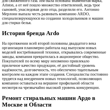
для сжиженного газа. Им была основана знаменитая марка,
Ariston, а от неё пошло множество ответвлений, ведь трое
сыновей, унаследовав дело отца, разделили его. Антонио
Мерлони выпала честь развивать компанию ARDO,
специализирующуюся на создании холодильников и машин
для стирки белья.
История бренда Ardo
На протяжении всей второй половины двадцатого века
организация планомерно работала над выпуском новых
моделей востребованной техники, открывались современные
заводы, компания превратилась в акционерное общество.
Покупателей по всему миру неизменно привлекало
приличное качество продукции, её достойный уровень
надёжности, долговечность, что обеспечено тщательным
контролем на каждом этапе создания. Специалисты постоянно
трудятся над внедрением новых технологий, позволяющих
компании оставаться на вершине профильной области
несмотря на чрезвычайно высокий уровень конкуренции.
Ремонт стиральных машин Ардо в
Москве и Области