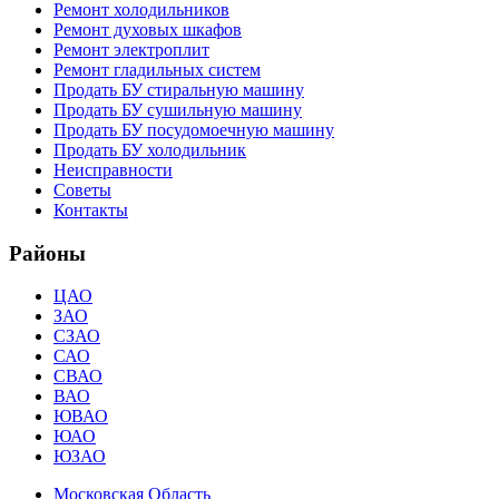
Ремонт холодильников
Ремонт духовых шкафов
Ремонт электроплит
Ремонт гладильных систем
Продать БУ стиральную машину
Продать БУ сушильную машину
Продать БУ посудомоечную машину
Продать БУ холодильник
Неисправности
Советы
Контакты
Районы
ЦАО
ЗАО
СЗАО
САО
СВАО
ВАО
ЮВАО
ЮАО
ЮЗАО
Московская Область