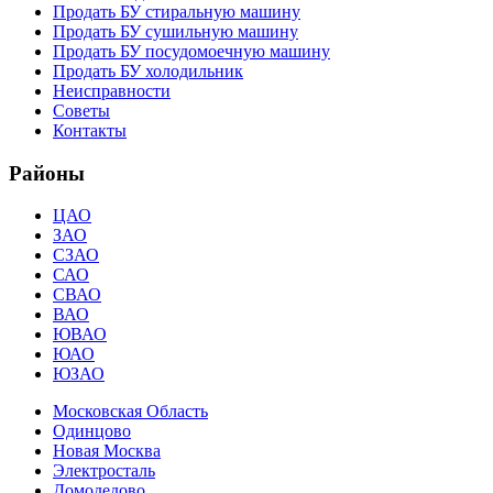
Продать БУ стиральную машину
Продать БУ сушильную машину
Продать БУ посудомоечную машину
Продать БУ холодильник
Неисправности
Советы
Контакты
Районы
ЦАО
ЗАО
СЗАО
САО
СВАО
ВАО
ЮВАО
ЮАО
ЮЗАО
Московская Область
Одинцово
Новая Москва
Электросталь
Домодедово