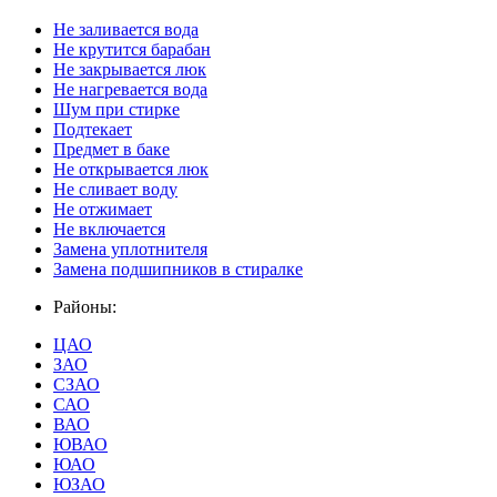
Не заливается вода
Не крутится барабан
Не закрывается люк
Не нагревается вода
Шум при стирке
Подтекает
Предмет в баке
Не открывается люк
Не сливает воду
Не отжимает
Не включается
Замена уплотнителя
Замена подшипников в стиралке
Районы:
ЦАО
ЗАО
СЗАО
САО
ВАО
ЮВАО
ЮАО
ЮЗАО