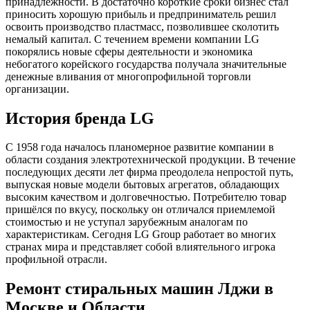
принадлежности. В достаточно короткие сроки бизнес стал
приносить хорошую прибыль и предприниматель решил
освоить производство пластмасс, позволившее сколотить
немалый капитал. С течением времени компании LG
покорялись новые сферы деятельности и экономика
небогатого корейского государства получала значительные
денежные вливания от многопрофильной торговли
организации.
История бренда LG
С 1958 года началось планомерное развитие компании в
области создания электротехнической продукции. В течение
последующих десяти лет фирма преодолела непростой путь,
выпуская новые модели бытовых агрегатов, обладающих
высоким качеством и долговечностью. Потребителю товар
пришёлся по вкусу, поскольку он отличался приемлемой
стоимостью и не уступал зарубежным аналогам по
характеристикам. Сегодня LG Group работает во многих
странах мира и представляет собой влиятельного игрока
профильной отрасли.
Ремонт стиральных машин Лджи в
Москве и Области