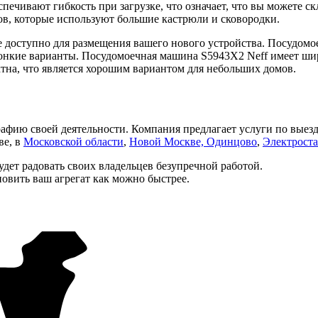
печивают гибкость при загрузке, что означает, что вы можете с
, которые используют большие кастрюли и сковородки.
не доступно для размещения вашего нового устройства. Посудом
 тонкие варианты. Посудомоечная машина S5943X2 Neff имеет шир
на, что является хорошим вариантом для небольших домов.
афию своей деятельности. Компания предлагает услуги по выез
ве, в
Московской области
,
Новой Москве,
Одинцово
,
Электрост
дет радовать своих владельцев безупречной работой.
новить ваш агрегат как можно быстрее.