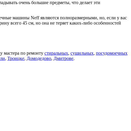
кладывать очень большие предметы, что делает эти
оечные машины Neff являются полноразмерными, но, если у вас
ину всего 45 см, но она не теряет каких-либо особенностей
ду мастера по ремонту
стиральных
,
сушильных
,
посудомоечных
али
,
Троицке
,
Домодедово
,
Дмитрове
.