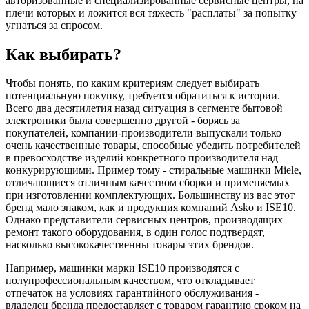
авторизованные и специализированные сервисные центры, на
плечи которых и ложится вся тяжесть "расплаты" за попытку
угнаться за спросом.
Как выбирать?
Чтобы понять, по каким критериям следует выбирать
потенциальную покупку, требуется обратиться к истории.
Всего два десятилетия назад ситуация в сегменте бытовой
электроники была совершенно другой - борясь за
покупателей, компании-производители выпускали только
очень качественные товары, способные убедить потребителей
в превосходстве изделий конкретного производителя над
конкурирующими. Пример тому - стиральные машинки Miele,
отличающиеся отличным качеством сборки и применяемых
при изготовлении комплектующих. Большинству из вас этот
бренд мало знаком, как и продукция компаний Asko и ISE10.
Однако представители сервисных центров, производящих
ремонт такого оборудования, в один голос подтвердят,
насколько высококачественны товары этих брендов.
Например, машинки марки ISE10 производятся с
полупрофессиональным качеством, что откладывает
отпечаток на условиях гарантийного обслуживания -
владелец бренда предоставляет с товаром гарантию сроком на