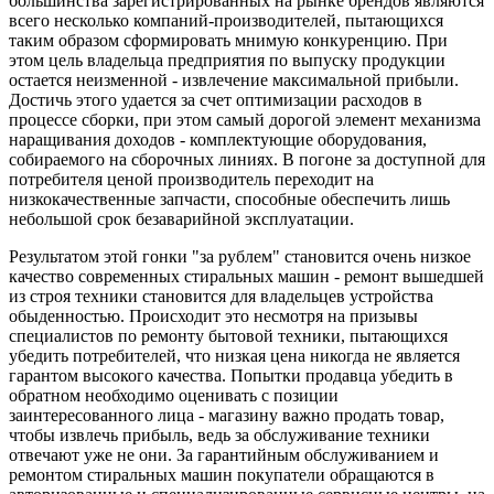
большинства зарегистрированных на рынке брендов являются
всего несколько компаний-производителей, пытающихся
таким образом сформировать мнимую конкуренцию. При
этом цель владельца предприятия по выпуску продукции
остается неизменной - извлечение максимальной прибыли.
Достичь этого удается за счет оптимизации расходов в
процессе сборки, при этом самый дорогой элемент механизма
наращивания доходов - комплектующие оборудования,
собираемого на сборочных линиях. В погоне за доступной для
потребителя ценой производитель переходит на
низкокачественные запчасти, способные обеспечить лишь
небольшой срок безаварийной эксплуатации.
Результатом этой гонки "за рублем" становится очень низкое
качество современных стиральных машин - ремонт вышедшей
из строя техники становится для владельцев устройства
обыденностью. Происходит это несмотря на призывы
специалистов по ремонту бытовой техники, пытающихся
убедить потребителей, что низкая цена никогда не является
гарантом высокого качества. Попытки продавца убедить в
обратном необходимо оценивать с позиции
заинтересованного лица - магазину важно продать товар,
чтобы извлечь прибыль, ведь за обслуживание техники
отвечают уже не они. За гарантийным обслуживанием и
ремонтом стиральных машин покупатели обращаются в