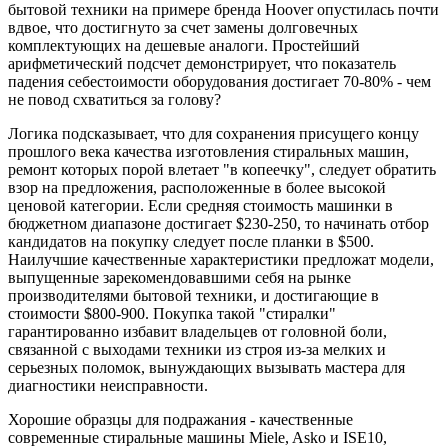
бытовой техники на примере бренда Hoover опустилась почти
вдвое, что достигнуто за счет замены долговечных
комплектующих на дешевые аналоги. Простейший
арифметический подсчет демонстрирует, что показатель
падения себестоимости оборудования достигает 70-80% - чем
не повод схватиться за голову?
Логика подсказывает, что для сохранения присущего концу
прошлого века качества изготовления стиральных машин,
ремонт которых порой влетает "в копеечку", следует обратить
взор на предложения, расположенные в более высокой
ценовой категории. Если средняя стоимость машинки в
бюджетном диапазоне достигает $230-250, то начинать отбор
кандидатов на покупку следует после планки в $500.
Наилучшие качественные характеристики предложат модели,
выпущенные зарекомендовавшими себя на рынке
производителями бытовой техники, и достигающие в
стоимости $800-900. Покупка такой "стиралки"
гарантированно избавит владельцев от головной боли,
связанной с выходами техники из строя из-за мелких и
серьезных поломок, вынуждающих вызывать мастера для
диагностики неисправности.
Хорошие образцы для подражания - качественные
современные стиральные машины Miele, Asko и ISE10,