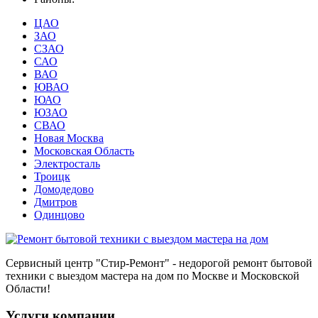
ЦАО
ЗАО
СЗАО
САО
ВАО
ЮВАО
ЮАО
ЮЗАО
СВАО
Новая Москва
Московская Область
Электросталь
Троицк
Домодедово
Дмитров
Одинцово
Сервисный центр
"Стир-Ремонт"
- недорогой ремонт бытовой
техники с выездом мастера на дом по Москве и Московской
Области!
Услуги компании