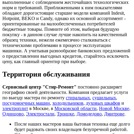
выполненные с соблюдением жесточайших технологических
норм и требований. Приближенными к ним показателями
обладают дорогостоящие старшие модели компаний Indesit,
Hotpoint, BEKO и Candy, однако их основной ассортимент -
ориентированные на малообеспеченных потребителей
бюджетные товары. Помните об этом, выбирая будущую
покупку - в данном случае лучше накопить на качественный
образец техники, нежели ежемесячно сталкиваться с
техническими проблемами в процессе эксплуатации
машинки. А учитывая разнообразие банковских предложений
о предоставлении выгодных кредитов, старайтесь исключить
цену, как главный ориентир при выборе.
Территория обслуживания
Сервисный центр "Стир-Ремонт"
постоянно расширяет
географию своей деятельности. Компания предлагает услуги
по выезду мастера по ремонту
стиральных
,
сушильных
,
посудомоечных машин
,
холодильников
,
духовых шкафов
и
электроплит
в Москве, в
Московской области
,
Новой Москве,
Одинцово
,
Электростали
,
Троицке
,
Домодедово
,
Дмитрове
.
После наших мастеров ваша бытовая техника еще долго
будет радовать своих владельцев безупречной работой.