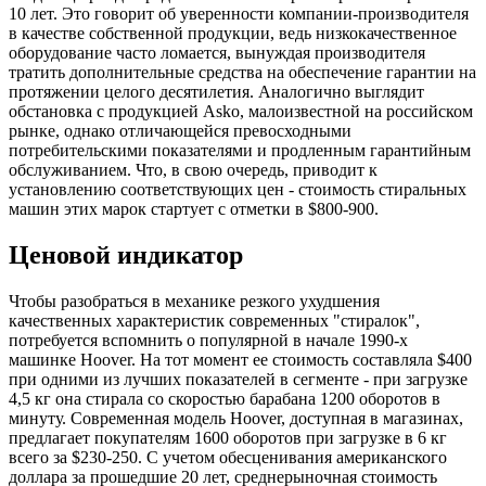
10 лет. Это говорит об уверенности компании-производителя
в качестве собственной продукции, ведь низкокачественное
оборудование часто ломается, вынуждая производителя
тратить дополнительные средства на обеспечение гарантии на
протяжении целого десятилетия. Аналогично выглядит
обстановка с продукцией Asko, малоизвестной на российском
рынке, однако отличающейся превосходными
потребительскими показателями и продленным гарантийным
обслуживанием. Что, в свою очередь, приводит к
установлению соответствующих цен - стоимость стиральных
машин этих марок стартует с отметки в $800-900.
Ценовой индикатор
Чтобы разобраться в механике резкого ухудшения
качественных характеристик современных "стиралок",
потребуется вспомнить о популярной в начале 1990-х
машинке Hoover. На тот момент ее стоимость составляла $400
при одними из лучших показателей в сегменте - при загрузке
4,5 кг она стирала со скоростью барабана 1200 оборотов в
минуту. Современная модель Hoover, доступная в магазинах,
предлагает покупателям 1600 оборотов при загрузке в 6 кг
всего за $230-250. С учетом обесценивания американского
доллара за прошедшие 20 лет, среднерыночная стоимость